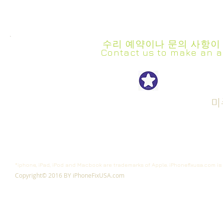
수리 예약이나 문의 사항이
Contact us to make an a
iPhon
Get Repair Started
Cell Phone Repair
Tablet Repair
미
Computer Rapair
*iphone, iPad, iPod and Macbook are trademarks of Apple. iPhonefixusa.com is 
Copyright© 2016 BY iPhoneFixUSA.com