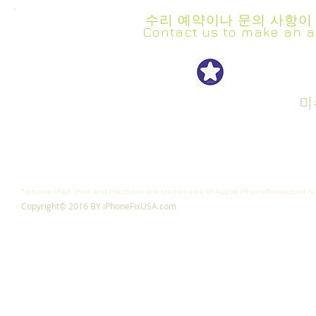
수리 예약이나 문의 사항이
Contact us to make an a
iPhon
Get Repair Started
Cell Phone Repair
Tablet Repair
미
Computer Rapair
*iphone, iPad, iPod and Macbook are trademarks of Apple. iPhonefixusa.com is 
Copyright© 2016 BY iPhoneFixUSA.com