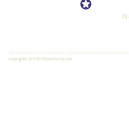
iPhon
Get Repair Started
Cell Phone Repair
Tablet Repair
미
Computer Rapair
*iphone, iPad, iPod and Macbook are trademarks of Apple. iPhonefixusa.com is 
Copyright© 2016 BY iPhoneFixUSA.com