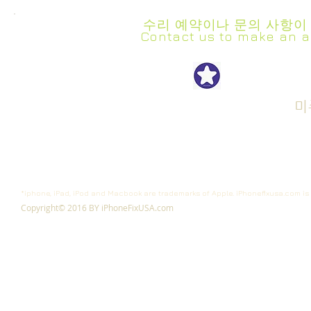
수리 예약이나 문의 사항이
Contact us to make an a
iPhon
Get Repair Started
Cell Phone Repair
Tablet Repair
미
Computer Rapair
*iphone, iPad, iPod and Macbook are trademarks of Apple. iPhonefixusa.com is 
Copyright© 2016 BY iPhoneFixUSA.com